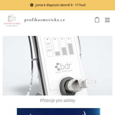
Jsme k dispozici denně 9 - 17 hod
profikosmeticka.cz
Přístroje pro salóny