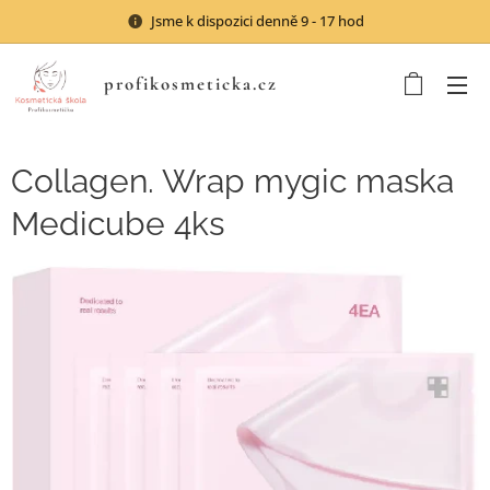
Jsme k dispozici denně 9 - 17 hod
profikosmeticka.cz
Collagen. Wrap mygic maska
Medicube 4ks