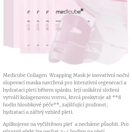
Medicube Collagen Wrapping Mask je inovativní noční
slupovací maska navržená pro intenzivní regeneraci a
hydrataci pleti během spánku. Její unikátní složení
vytváří kolagenovou vrstvu, která poskytuje až **8
hodin hloubkové péče**, zajišťující pružnost,
hydrataci a zářivý vzhled pleti.
Aplikujeme na vyčištěnou pleť a necháme působit. Pro
výrazný efekt lze nechat 2-4 hodiny na pleti.