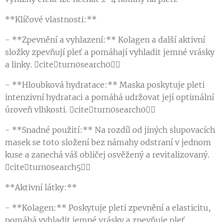
**Klíčové vlastnosti:**
- **Zpevnění a vyhlazení:** Kolagen a další aktivní
složky zpevňují pleť a pomáhají vyhladit jemné vrásky
a linky. citeturn0search0
- **Hloubková hydratace:** Maska poskytuje pleti
intenzivní hydrataci a pomáhá udržovat její optimální
úroveň vlhkosti. citeturn0search0
- **Snadné použití:** Na rozdíl od jiných slupovacích
masek se toto složení bez námahy odstraní v jednom
kuse a zanechá váš obličej osvěžený a revitalizovaný.
citeturn0search5
**Aktivní látky:**
- **Kolagen:** Poskytuje pleti zpevnění a elasticitu,
pomáhá vyhladit jemné vrásky a zpevňuje pleť.