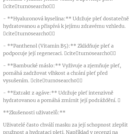
citeturn0search0
- **Hyaluronová kyselina:** Udržuje pleť dostatečně
hydratovanou a přispívá k jejímu zdravému vzhledu.
citeturn0search0
- **Panthenol (Vitamin B5):** Zklidňuje pleť a
podporuje její regeneraci. citeturn0search0
- **Bambucké máslo:** Vyživuje a zjemňuje pleť,
pomáhá zadržovat vlhkost a chrání pleť před
vysušením. citeturn0search0
- **Extrakt z agáve:** Udržuje pleť intenzivně
hydratovanou a pomáhá zmírnit její podráždění. 
**Zkušenosti uživatelů:**
Uživatelé často chválí masku za její schopnost zlepšit
pružnost a hydrataci pleti. Například v recenzi na