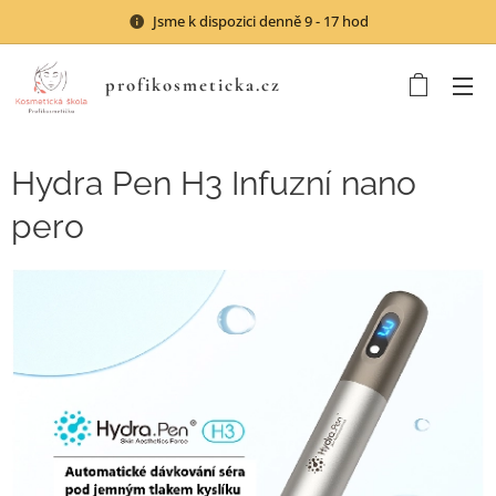
Jsme k dispozici denně 9 - 17 hod
profikosmeticka.cz
Hydra Pen H3 Infuzní nano
pero