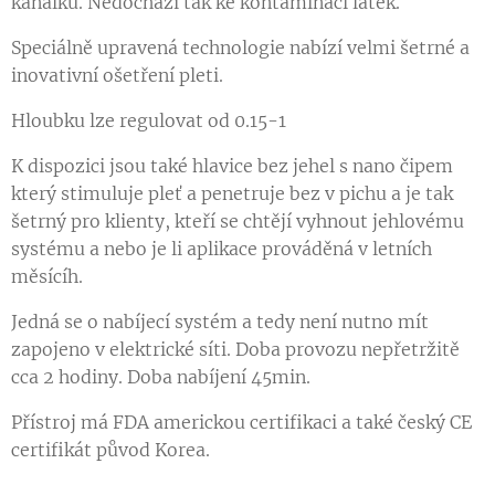
kanálků. Nedochází tak ke kontaminaci látek.
Speciálně upravená technologie nabízí velmi šetrné a
inovativní ošetření pleti.
Hloubku lze regulovat od 0.15-1
K dispozici jsou také hlavice bez jehel s nano čipem
který stimuluje pleť a penetruje bez v pichu a je tak
šetrný pro klienty, kteří se chtějí vyhnout jehlovému
systému a nebo je li aplikace prováděná v letních
měsícíh.
Jedná se o nabíjecí systém a tedy není nutno mít
zapojeno v elektrické síti. Doba provozu nepřetržitě
cca 2 hodiny. Doba nabíjení 45min.
Přístroj má FDA americkou certifikaci a také český CE
certifikát původ Korea.