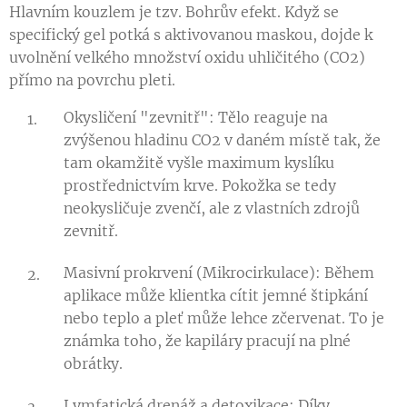
Hlavním kouzlem je tzv. Bohrův efekt. Když se
specifický gel potká s aktivovanou maskou, dojde k
uvolnění velkého množství oxidu uhličitého (CO2​)
přímo na povrchu pleti.
Okysličení "zevnitř": Tělo reaguje na
zvýšenou hladinu CO2​ v daném místě tak, že
tam okamžitě vyšle maximum kyslíku
prostřednictvím krve. Pokožka se tedy
neokysličuje zvenčí, ale z vlastních zdrojů
zevnitř.
Masivní prokrvení (Mikrocirkulace): Během
aplikace může klientka cítit jemné štipkání
nebo teplo a pleť může lehce zčervenat. To je
známka toho, že kapiláry pracují na plné
obrátky.
Lymfatická drenáž a detoxikace: Díky