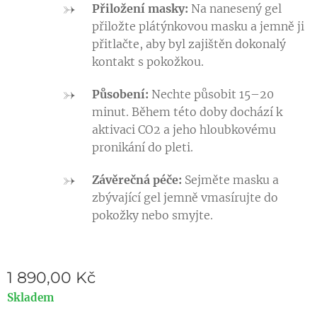
Přiložení masky:
Na nanesený gel
přiložte plátýnkovou masku a jemně ji
přitlačte, aby byl zajištěn dokonalý
kontakt s pokožkou.
Působení:
Nechte působit 15–20
minut. Během této doby dochází k
aktivaci CO2 a jeho hloubkovému
pronikání do pleti.
Závěrečná péče:
Sejměte masku a
zbývající gel jemně vmasírujte do
pokožky nebo smyjte.
1 890,00
Kč
Skladem