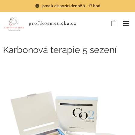
Jsme k dispozici denně 9 - 17 hod
profikosmeticka.cz
Karbonová terapie 5 sezení