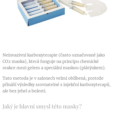
Neinvazivní karboxyterapie (často označované jako
CO2 maska), která funguje na principu chemické
reakce mezi gelem a speciální maskou (plátýnkem).
Tato metoda je v salonech velmi oblíbená, protože
přináší výsledky srovnatelné s injekční karboxyterapií,
ale bez jehel a bolesti.
Jaký je hlavní smysl této masky?