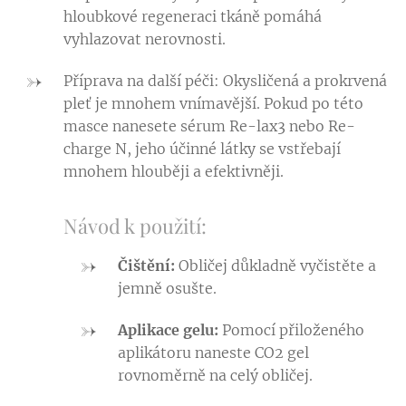
hloubkové regeneraci tkáně pomáhá
vyhlazovat nerovnosti.
Příprava na další péči: Okysličená a prokrvená
pleť je mnohem vnímavější. Pokud po této
masce nanesete sérum Re-lax3 nebo Re-
charge N, jeho účinné látky se vstřebají
mnohem hlouběji a efektivněji.
Návod k použití:
Čištění:
Obličej důkladně vyčistěte a
jemně osušte.
Aplikace gelu:
Pomocí přiloženého
aplikátoru naneste CO2 gel
rovnoměrně na celý obličej.