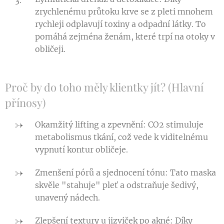
zrychlenému průtoku krve se z pleti mnohem
rychleji odplavují toxiny a odpadní látky. To
pomáhá zejména ženám, které trpí na otoky v
obličeji.
Proč by do toho měly klientky jít? (Hlavní
přínosy)
Okamžitý lifting a zpevnění: CO2​ stimuluje
metabolismus tkání, což vede k viditelnému
vypnutí kontur obličeje.
Zmenšení pórů a sjednocení tónu: Tato maska
skvěle "stahuje" pleť a odstraňuje šedivý,
unavený nádech.
Zlepšení textury u jizviček po akné: Díky