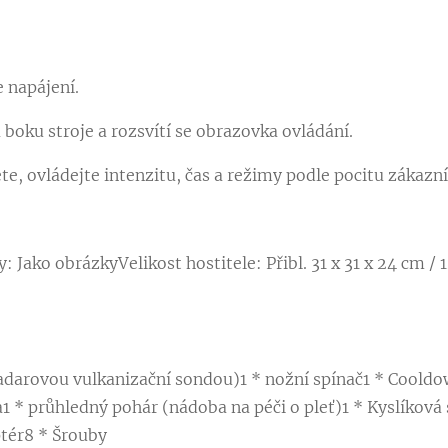
e napájení.
 boku stroje a rozsvítí se obrazovka ovládání.
te, ovládejte intenzitu, čas a režimy podle pocitu zákazní
Jako obrázkyVelikost hostitele: Přibl. 31 x 31 x 24 cm / 12
 radarovou vulkanizační sondou)1 * nožní spínač1 * Coold
* průhledný pohár (nádoba na péči o pleť)1 * Kyslíková st
ptér8 * Šrouby