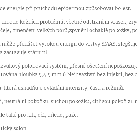
de energie při průchodu epidermou způsobovat bolest.
 mnoho kožních problémů, včetně odstranění vrásek, zry
bličeje, zmenšení velkých pórů,zpvnění ochablé pokožky, 
a může přenášet vysokou energii do vrstvy SMAS, zlepšu
a zastavuje stárnutí.
azvukový polohovací systém, přesné ošetření nepoškozuje
tována hloubka 5,4,5 mm.6.Neinvazivní bez injekcí, bez 
, která usnadňuje ovládání intenzity, času a režimů.
i, neutrální pokožku, suchou pokožku, citlivou pokožku, 
le také pro krk, oči, břicho, paže.
tický salon.