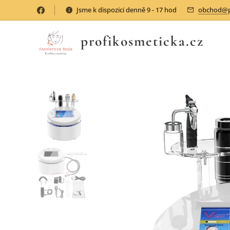
Jsme k dispozici denně 9 - 17 hod
obchod@pr
profikosmeticka.cz