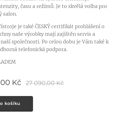
tenzity, času a režimů. Je to skvělá volba pro
 salon.
ístroje je také ČESKÝ certifikát prohlášení o
chny naše výrobky mají zajištěn servis a
 naší společnosti. Po celou dobu je Vám také k
odborná telefonická podpora.
LADEM
,00
Kč
27 090,00
Kč
o košíku