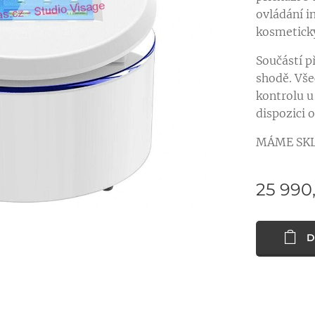
ovládání in
kosmetický
Součástí př
shodě. Vše
kontrolu u
dispozici 
MÁME SK
25 990
D