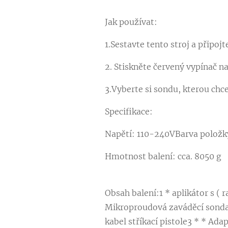
Jak používat:
1.Sestavte tento stroj a připojt
2. Stiskněte červený vypínač na
3.Vyberte si sondu, kterou chce
Specifikace:
Napětí: 110-240VBarva položky: 
Hmotnost balení: cca. 8050 g
Obsah balení:1 * aplikátor s (
Mikroproudová zaváděcí sonda1 
kabel stříkací pistole3 * * Ada