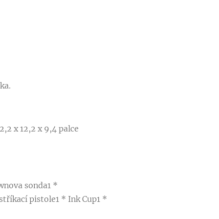
ka.
,2 x 12,2 x 9,4 palce
ownova sonda1 *
říkací pistole1 * Ink Cup1 *