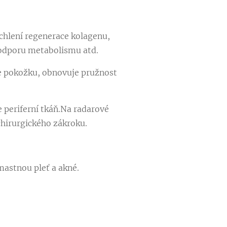
chlení regenerace kolagenu,
podporu metabolismu atd.
je pokožku, obnovuje pružnost
 periferní tkáň.Na radarové
chirurgického zákroku.
mastnou pleť a akné.