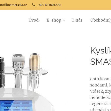
ofikosmeticka.cz
+420 601601270
Úvod
E-shop
O nás
Obchodní
Kyslí
SMAS
ento kosme
sondami, k
vrásek, zr
remodelaci
regeneraci
přichází s