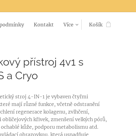
 podmínky
Kontakt
Více
Košík
kový přístroj 4v1 s
 a Cryo
tický stroj 4-IN-1 je vybaven čtyřmi
teré mají různé funkce, včetně odstranění
ychlení regenerace kolagenu, zvlhčení,
 obličejových křivek, zmenšení velkých pórů,
 ochablé kůže, podporu metabolismu atd.
 ovládací obrazovkou, která usnadňuje