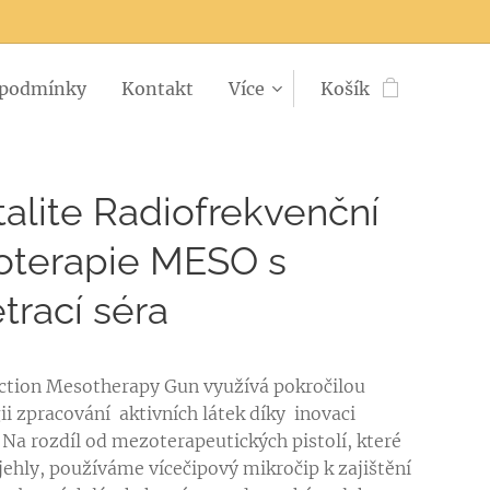
 podmínky
Kontakt
Více
Košík
talite Radiofrekvenční
terapie MESO s
trací séra
ction Mesotherapy Gun využívá pokročilou
ii zpracování aktivních látek díky inovaci
. Na rozdíl od mezoterapeutických pistolí, které
 jehly, používáme vícečipový mikročip k zajištění