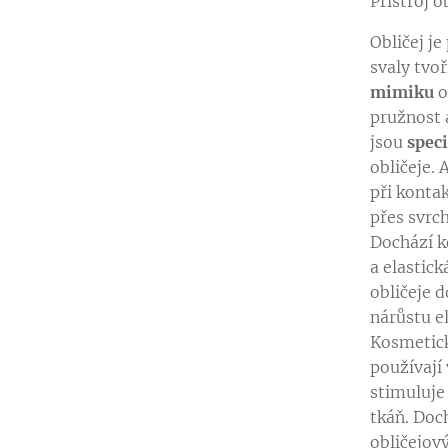
Přístroj o
Obličej j
svaly tvo
mimiku
o
pružnost 
jsou
spec
obličeje. 
při kontak
přes svrc
Dochází 
a elastic
obličeje d
nárůstu e
Kosmetické
používají 
stimuluje 
tkáň. Doc
obličejový