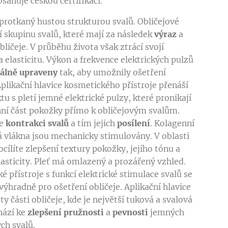
bsahuje českou certifikaci.
e protkaný hustou strukturou svalů. Obličejové
ří skupinu svalů, které mají za následek
výraz
a
bličeje. V průběhu života však ztrácí svojí
a elasticitu. Výkon a frekvence elektrických pulzů
iálně upraveny
tak, aby umožnily ošetření
Aplikační hlavice kosmetického přístroje přenáší
tu s pletí jemné elektrické pulzy, které pronikají
hní část pokožky přímo k obličejovým svalům.
ke
kontrakci svalů
a tím jejich
posílení
. Kolagenní
ká vlákna jsou mechanicky stimulovány. V oblasti
ocílíte zlepšení textury pokožky, jejího tónu a
lasticity. Pleť má omlazený a prozářený vzhled.
 přístroje s funkcí elektrické stimulace svalů se
výhradně pro ošetření obličeje. Aplikační hlavice
ty části obličeje, kde je největší tuková a svalová
hází ke
zlepšení pružnosti
a
pevnosti
jemných
ch svalů.