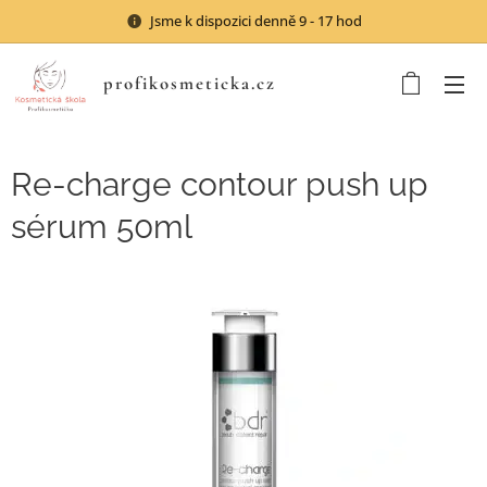
Jsme k dispozici denně 9 - 17 hod
profikosmeticka.cz
Re-charge contour push up
sérum 50ml